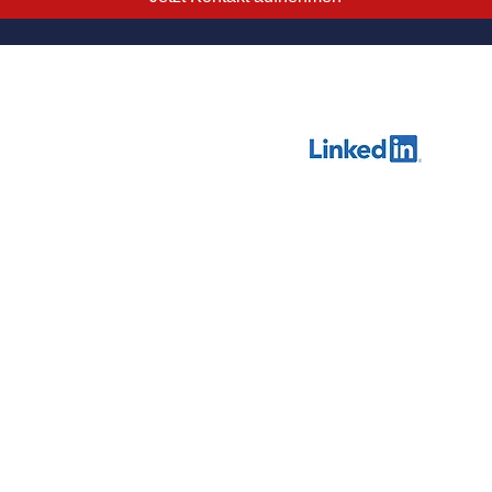
& Keller
Zu unserem Linkedin-Pr
b für technische Märkte
rke der
satzagentur GmbH & Co. KG
iepark 312
Gottmadingen
t@technische-maerkte.de
1 / 90 26 01 - 1
Impressum
Cookie-R
 Co. KG
Nutzungsbedingung