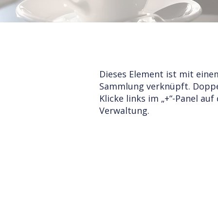
Dieses Element ist mit eine
Sammlung verknüpft. Doppelk
Klicke links im „+“-Panel au
Verwaltung.
Dieses Element ist mit einem Text
Doppelklicke, was du bearbeiten m
die Sammlung zu öffnen. Um all
verwalten, klicke links im „+“-Pan
Dort kannst du Elemente aktualis
Seiten erstellen.
Deine Content-Sammlung verfügt be
eigene hinzu, indem du Felder bea
kannst Felder erstellen für Rich C