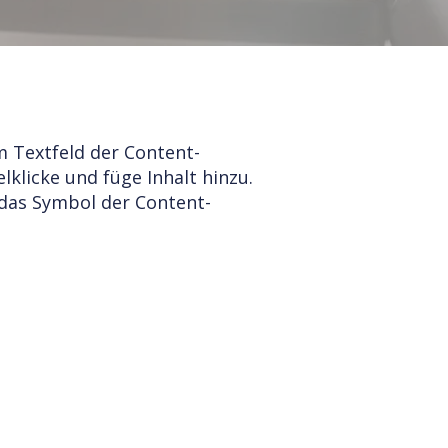
m Textfeld der Content-
licke und füge Inhalt hinzu.
f das Symbol der Content-
feld der Content-Sammlung verknüpft.
öchtest und wähle „Inhalt ändern“, um
e Sammlungen anzusehen und zu
el auf das Symbol der Content-Verwaltung.
ieren, Felder hinzufügen und dynamische
reits über Felder und Inhalte. Füge
rbeitest oder CSV-Daten importierst. Du
ontent, Bilder, Videos und mehr.