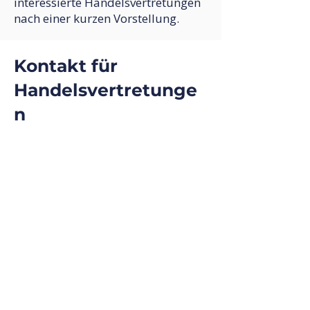
interessierte Handelsvertretungen
nach einer kurzen Vorstellung.
Kontakt für
Handelsvertretunge
n
Interesse an einem der genannten
Mandate?
Dann senden Sie uns bitte eine
kurze Vorstellung Ihrer
Handelsvertretung mit folgenden
Angaben:
Branchenfokus
Vertriebsgebiet
vertretenen Produkten