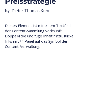
Preisstrategie
By
Dieter Thomas Kuhn
Dieses Element ist mit einem Textfeld
der Content-Sammlung verknüpft.
Doppelklicke und füge Inhalt hinzu. Klicke
links im „+“-Panel auf das Symbol der
Content-Verwaltung.
Dieses Element ist mit einem Textfeld der
Content-Sammlung verknüpft.
Doppelklicke, was du bearbeiten möchtest
und wähle „Inhalt ändern“, um die
Sammlung zu öffnen. Um alle
Sammlungen anzusehen und zu
verwalten, klicke links im „+“-Panel auf das
Symbol der Content-Verwaltung. Dort
kannst du Elemente aktualisieren, Felder
hinzufügen und dynamische Seiten
erstellen.
Deine Content-Sammlung verfügt bereits