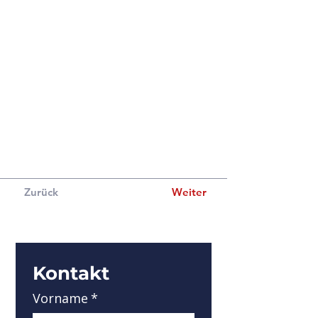
über Felder und Inhalte. Füge eigene hinzu,
indem du Felder bearbeitest oder CSV-
Daten importierst. Du kannst Felder
erstellen für Rich Content, Bilder, Videos
und mehr.
Verwende Eingabe-Elemente wie
benutzerdefinierte Formulare und Felder,
um Infos von Website-Besuchern zu
sammeln und in deiner Content-Verwaltung
zu speichern. Alle deine Elemente sollten
mit Daten verbunden sein. Sieh dir eine
Website-Vorschau an, um alles zu
überprüfen.
Zurück
Weiter
Kontakt
Vorname
*