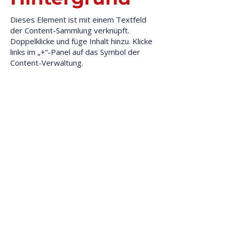
Dieses Element ist mit einem Textfeld
der Content-Sammlung verknüpft.
Doppelklicke und füge Inhalt hinzu. Klicke
links im „+“-Panel auf das Symbol der
Content-Verwaltung.
Dieses Element ist mit einem Textfeld der
Content-Sammlung verknüpft.
Doppelklicke, was du bearbeiten möchtest
und wähle „Inhalt ändern“, um die
Sammlung zu öffnen. Um alle
Sammlungen anzusehen und zu
verwalten, klicke links im „+“-Panel auf das
Symbol der Content-Verwaltung. Dort
kannst du Elemente aktualisieren, Felder
hinzufügen und dynamische Seiten
erstellen.
Deine Content-Sammlung verfügt bereits
über Felder und Inhalte. Füge eigene hinzu,
indem du Felder bearbeitest oder CSV-
Daten importierst. Du kannst Felder