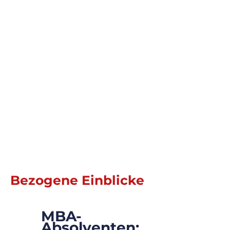
Unsere Lösung
Dieses Element ist mit einem Textfeld der
Content-Sammlung verknüpft.
Doppelklicke und füge Inhalt hinzu. Klicke
links im „+“-Panel auf das Symbol der
Content-Verwaltung.
Weiterlesen
Bezogene Einblicke
MBA-
15.11.35
Absolventen: