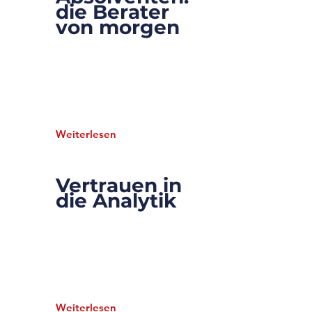
die Berater
von morgen
Dieses Element ist mit einem
Textfeld der Content-Sammlung
verknüpft. Doppelklicke und füge
Inhalt hinzu. Klicke links im „+“-
Panel auf das Symbol der
Content-Verwaltung.
Weiterlesen
Vertrauen in
22.8.35
die Analytik
Dieses Element ist mit einem
Textfeld der Content-Sammlung
verknüpft. Doppelklicke und füge
Inhalt hinzu. Klicke links im „+“-
Panel auf das Symbol der
Content-Verwaltung.
Weiterlesen