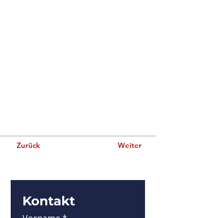
Deine Content-Sammlung verfügt bereits
über Felder und Inhalte. Füge eigene hinzu,
indem du Felder bearbeitest oder CSV-
Daten importierst. Du kannst Felder
erstellen für Rich Content, Bilder, Videos
und mehr.
Verwende Eingabe-Elemente wie
benutzerdefinierte Formulare und Felder,
um Infos von Website-Besuchern zu
sammeln und in deiner Content-Verwaltung
zu speichern. Alle deine Elemente sollten
mit Daten verbunden sein. Sieh dir eine
Website-Vorschau an, um alles zu
überprüfen.
Zurück
Weiter
Kontakt