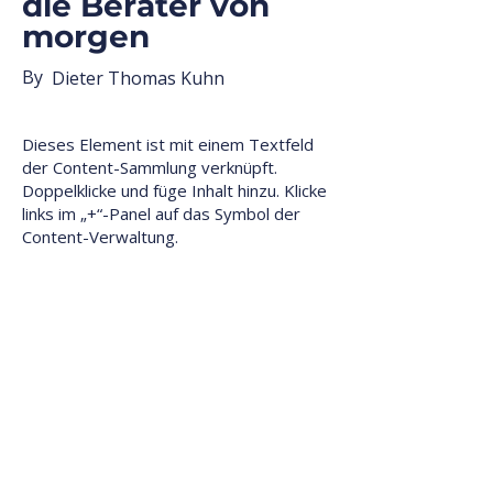
die Berater von
morgen
By
Dieter Thomas Kuhn
Dieses Element ist mit einem Textfeld
der Content-Sammlung verknüpft.
Doppelklicke und füge Inhalt hinzu. Klicke
links im „+“-Panel auf das Symbol der
Content-Verwaltung.
Dieses Element ist mit einem Textfeld der
Content-Sammlung verknüpft.
Doppelklicke, was du bearbeiten möchtest
und wähle „Inhalt ändern“, um die
Sammlung zu öffnen. Um alle
Sammlungen anzusehen und zu
verwalten, klicke links im „+“-Panel auf das
Symbol der Content-Verwaltung. Dort
kannst du Elemente aktualisieren, Felder
hinzufügen und dynamische Seiten
erstellen.