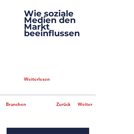
Wie soziale
4.3.35
Medien den
Markt
beeinflussen
Dieses Element ist mit einem
Textfeld der Content-Sammlung
verknüpft. Doppelklicke und füge
Inhalt hinzu. Klicke links im „+“-
Panel auf das Symbol der
Content-Verwaltung.
Weiterlesen
Branchen
Zurück
Weiter