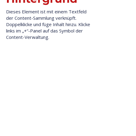
Dieses Element ist mit einem Textfeld
der Content-Sammlung verknüpft.
Doppelklicke und füge Inhalt hinzu. Klicke
links im „+“-Panel auf das Symbol der
Content-Verwaltung.
Dieses Element ist mit einem Textfeld der
Content-Sammlung verknüpft.
Doppelklicke, was du bearbeiten möchtest
und wähle „Inhalt ändern“, um die
Sammlung zu öffnen. Um alle
Sammlungen anzusehen und zu
verwalten, klicke links im „+“-Panel auf das
Symbol der Content-Verwaltung. Dort
kannst du Elemente aktualisieren, Felder
hinzufügen und dynamische Seiten
erstellen.
Deine Content-Sammlung verfügt bereits
über Felder und Inhalte. Füge eigene hinzu,
indem du Felder bearbeitest oder CSV-
Daten importierst. Du kannst Felder