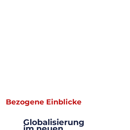
Unsere Lösung
Dieses Element ist mit einem Textfeld der
Content-Sammlung verknüpft.
Doppelklicke und füge Inhalt hinzu. Klicke
links im „+“-Panel auf das Symbol der
Content-Verwaltung.
Weiterlesen
Bezogene Einblicke
Globalisierung
7.9.35
im neuen