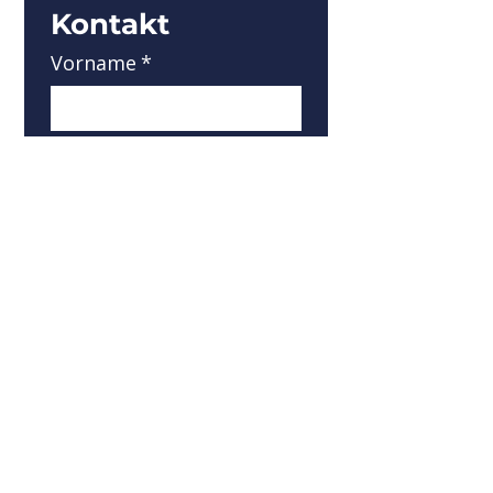
Kontakt
Vorname
*
Nachname
*
Email
*
Ihre Nachricht
Jetzt Kontakt aufnehmen
Adresse