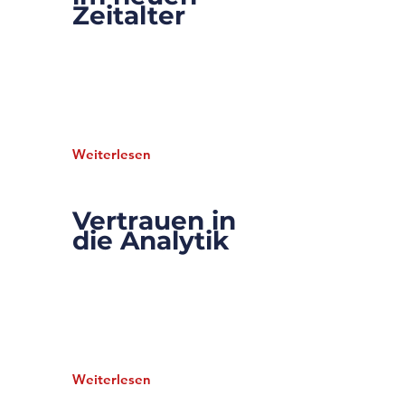
Zeitalter
Dieses Element ist mit einem
Textfeld der Content-Sammlung
verknüpft. Doppelklicke und füge
Inhalt hinzu. Klicke links im „+“-
Panel auf das Symbol der
Content-Verwaltung.
Weiterlesen
Vertrauen in
22.8.35
die Analytik
Dieses Element ist mit einem
Textfeld der Content-Sammlung
verknüpft. Doppelklicke und füge
Inhalt hinzu. Klicke links im „+“-
Panel auf das Symbol der
Content-Verwaltung.
Weiterlesen