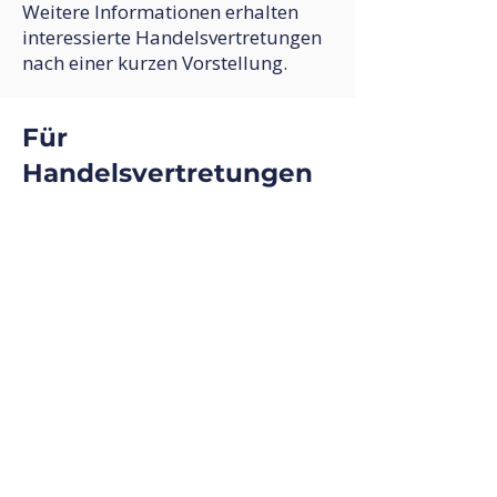
Weitere Informationen erhalten
interessierte Handelsvertretungen
nach einer kurzen Vorstellung.
Für
Handelsvertretungen
Auch unabhängig von den aktuell
genannten Projekten freuen wir uns
über eine kurze Vorstellung Ihrer
Handelsvertretung.
Wir nehmen Sie gerne in unser
Netzwerk für zukünftige Mandate
auf.